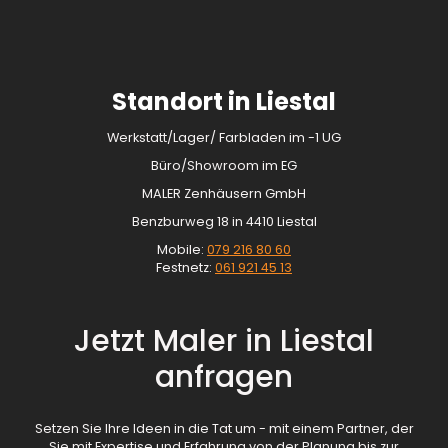
Standort in Liestal
Werkstatt/Lager/ Farbladen im -1 UG
Büro/Showroom im EG
MALER Zenhäusern GmbH
Benzburweg 18 in 4410 Liestal
Mobile:
079 216 80 60
Festnetz:
061 921 45 13
Jetzt Maler in Liestal
anfragen
Setzen Sie Ihre Ideen in die Tat um - mit einem Partner, der
Sie mit Expertise und Erfahrung von der Planung bis zur