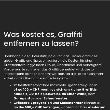
Was kostet es, Graffiti
entfernen zu lassen?
Unabhängig der Unterstützung durch das Tiefbauamt Basel
gegen Graffiti und Sprayer, variieren die Kosten für eine
Graffitientfernung je nach Größe, Oberfläche und benötigtem
Vorgehen. Je schneller das Graffiti gemeldet wird, desto
leichter kann es noch entfernt werden, da die Farbe noch nicht
so tief in die Oberfläche eingedrungen ist.
Im Bestfall beträgt Ihre maximale Eigenbeteiligung
in
etwa 100,– CHF, wenn es sich um kleine Graffitis
handelt
, wie
beispielsweise an einer Wand
, dem
Garagentor
oder
Schaufenster
.
Grössere Sprayereien und Massnahmen
können bis
an die 500,– CHF betragen
, wobei auch
hier wiederum