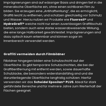
Imprägnierungen sind auf wässriger Basis und dringen tief in die
mineralische Oberfläche ein, ohne einen sichtbaren Film zu
bilden. Sie erzeugen eine „Antihaftwirkung“, die es ermöglicht,
Graffiti leicht zu entfernen, und schützen gleichzeitig vor Schmutz
und Wasser. Hierzu nutzen wir Produkte wie
Fluorosil®
und
HydroGraff®
welche nicht nur einen zuverlässigen Graffitischutz
bieten, sondern auch eine starke wasserabweisende Wirkung,
die eine lange Haltbarkeit gewährleistet. Imprägnierungen sind
dazu optisch kaum erkennbar und können sogar im
Innenbereich verwendet werden.
Graffiti vermeiden durch Filmbildner
Filbildner hingegen bilden eine Schutzschicht auf der
Oberfläche. Es gibt temporäre Schutzschichten, die bei der
Graffitientfernung mit entfernt werden, sowie dauerhafte
Schutzlacke, die besonders widerstandsfähig sind und die
darunterliegende Oberfläche langfristig schützen. Hierfür
verwenden wir das
Scheidel Eposilan® PLUS. I
deal für stark
gefährdete Bereiche und für mehrere Jahre zum Werterhalt der
Flächen geeignet.